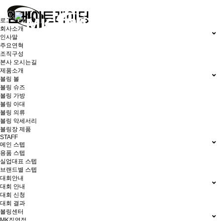
로그인
회원가입
회사소개
인사말
주요연혁
조직구성
본사 오시는길
제품소개
볼링 볼
볼링 슈즈
볼링 가방
볼링 아대
볼링 의류
볼링 악세서리
볼링장 제품
STAFF
메인 스텝
용품 스텝
실업대표 스텝
브랜드별 스텝
대회안내
대회 안내
대회 신청
대회 결과
볼링센터
MK직영점