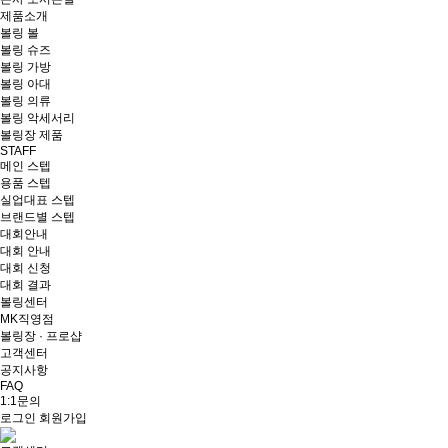
제품소개
볼링 볼
볼링 슈즈
볼링 가방
볼링 아대
볼링 의류
볼링 악세서리
볼링장 제품
STAFF
메인 스텝
용품 스텝
실업대표 스텝
브랜드별 스텝
대회안내
대회 안내
대회 신청
대회 결과
볼링센터
MK직영점
볼링장 · 프로샵
고객센터
공지사항
FAQ
1:1문의
로그인
회원가입