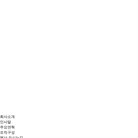
회사소개
인사말
주요연혁
조직구성
본사 오시는길