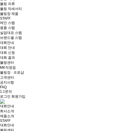
볼링 의류
볼링 악세서리
볼링장 제품
STAFF
메인 스텝
용품 스텝
실업대표 스텝
브랜드별 스텝
대회안내
대회 안내
대회 신청
대회 결과
볼링센터
MK직영점
볼링장 · 프로샵
고객센터
공지사항
FAQ
1:1문의
로그인
회원가입
대회안내
회사소개
제품소개
STAFF
대회안내
볼링센터