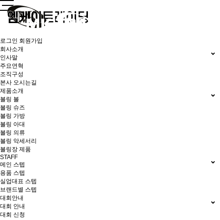
로그인
회원가입
회사소개
인사말
주요연혁
조직구성
본사 오시는길
제품소개
볼링 볼
볼링 슈즈
볼링 가방
볼링 아대
볼링 의류
볼링 악세서리
볼링장 제품
STAFF
메인 스텝
용품 스텝
실업대표 스텝
브랜드별 스텝
대회안내
대회 안내
대회 신청