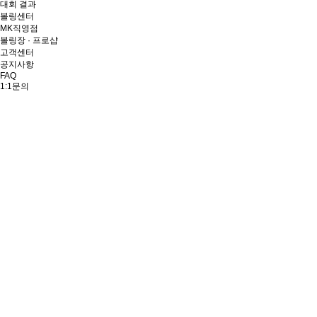
대회 결과
볼링센터
MK직영점
볼링장 · 프로샵
고객센터
공지사항
FAQ
1:1문의