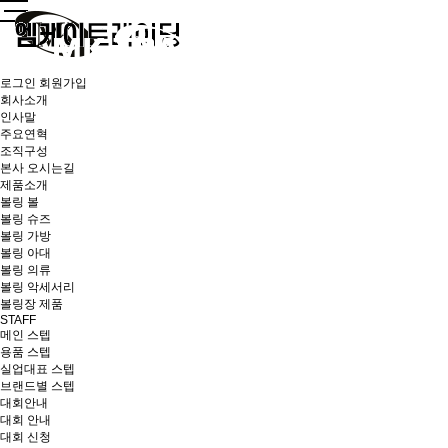
로그인
회원가입
회사소개
인사말
주요연혁
조직구성
본사 오시는길
제품소개
볼링 볼
볼링 슈즈
볼링 가방
볼링 아대
볼링 의류
볼링 악세서리
볼링장 제품
STAFF
메인 스텝
용품 스텝
실업대표 스텝
브랜드별 스텝
대회안내
대회 안내
대회 신청