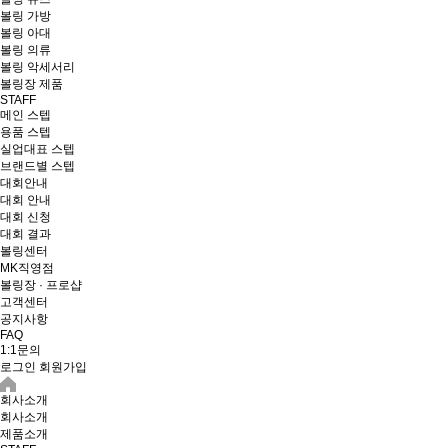
볼링 가방
볼링 아대
볼링 의류
볼링 악세서리
볼링장 제품
STAFF
메인 스텝
용품 스텝
실업대표 스텝
브랜드별 스텝
대회안내
대회 안내
대회 신청
대회 결과
볼링센터
MK직영점
볼링장 · 프로샵
고객센터
공지사항
FAQ
1:1문의
로그인
회원가입
회사소개
회사소개
제품소개