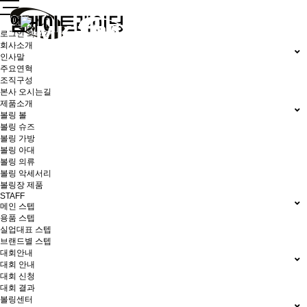
로그인
회원가입
회사소개
인사말
주요연혁
조직구성
본사 오시는길
제품소개
볼링 볼
볼링 슈즈
볼링 가방
볼링 아대
볼링 의류
볼링 악세서리
볼링장 제품
STAFF
메인 스텝
용품 스텝
실업대표 스텝
브랜드별 스텝
대회안내
대회 안내
대회 신청
대회 결과
볼링센터