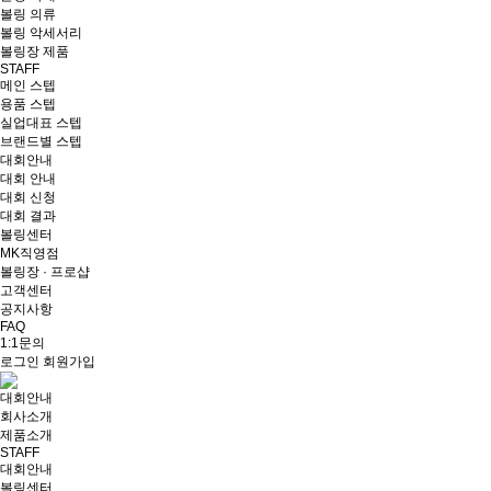
볼링 의류
볼링 악세서리
볼링장 제품
STAFF
메인 스텝
용품 스텝
실업대표 스텝
브랜드별 스텝
대회안내
대회 안내
대회 신청
대회 결과
볼링센터
MK직영점
볼링장 · 프로샵
고객센터
공지사항
FAQ
1:1문의
로그인
회원가입
대회안내
회사소개
제품소개
STAFF
대회안내
볼링센터