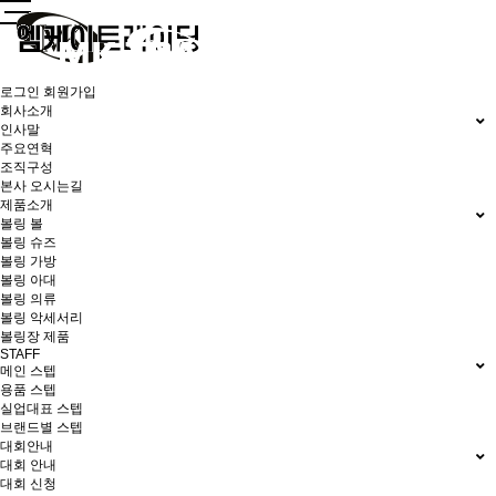
로그인
회원가입
회사소개
인사말
주요연혁
조직구성
본사 오시는길
제품소개
볼링 볼
볼링 슈즈
볼링 가방
볼링 아대
볼링 의류
볼링 악세서리
볼링장 제품
STAFF
메인 스텝
용품 스텝
실업대표 스텝
브랜드별 스텝
대회안내
대회 안내
대회 신청