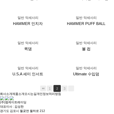
일반 악세사리
일반 악세사리
HAMMER 인치자
HAMMER PUFF BALL
일반 악세사리
일반 악세사리
퀵댐
볼 컵
일반 악세사리
일반 악세사리
U.S.A 세미 인서트
Ultimate 수입덤
1
2
3
회사소개
제품소개
오시는길
개인정보처리방침
(주)엠케이트레이딩
대표이사 : 김성한
경기도 김포시 월곶면 월하로 212