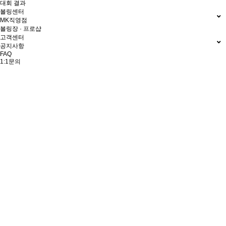
대회 결과
볼링센터
MK직영점
볼링장 · 프로샵
고객센터
공지사항
FAQ
1:1문의