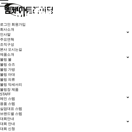
로그인
회원가입
회사소개
인사말
주요연혁
조직구성
본사 오시는길
제품소개
볼링 볼
볼링 슈즈
볼링 가방
볼링 아대
볼링 의류
볼링 악세서리
볼링장 제품
STAFF
메인 스텝
용품 스텝
실업대표 스텝
브랜드별 스텝
대회안내
대회 안내
대회 신청