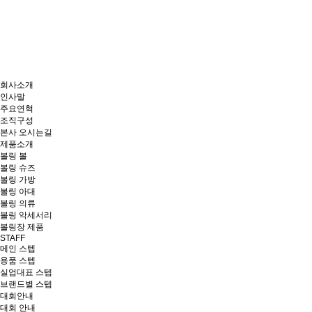
회사소개
인사말
주요연혁
조직구성
본사 오시는길
제품소개
볼링 볼
볼링 슈즈
볼링 가방
볼링 아대
볼링 의류
볼링 악세서리
볼링장 제품
STAFF
메인 스텝
용품 스텝
실업대표 스텝
브랜드별 스텝
대회안내
대회 안내