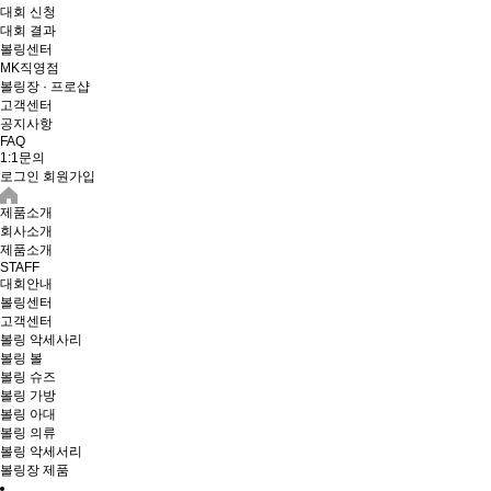
대회 신청
대회 결과
볼링센터
MK직영점
볼링장 · 프로샵
고객센터
공지사항
FAQ
1:1문의
로그인
회원가입
제품소개
회사소개
제품소개
STAFF
대회안내
볼링센터
고객센터
볼링 악세사리
볼링 볼
볼링 슈즈
볼링 가방
볼링 아대
볼링 의류
볼링 악세서리
볼링장 제품