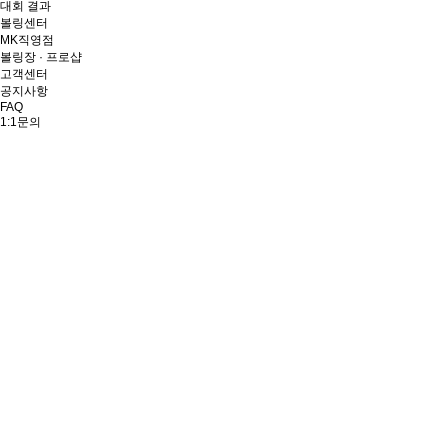
대회 결과
볼링센터
MK직영점
볼링장 · 프로샵
고객센터
공지사항
FAQ
1:1문의