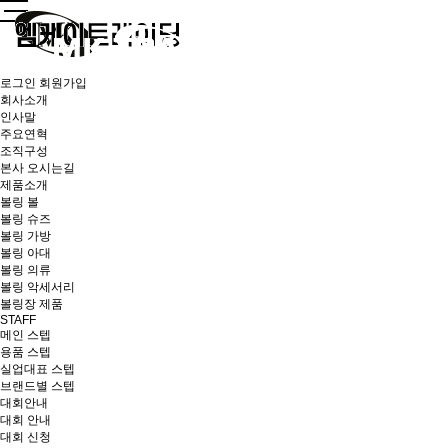
로그인
회원가입
회사소개
인사말
주요연혁
조직구성
본사 오시는길
제품소개
볼링 볼
볼링 슈즈
볼링 가방
볼링 아대
볼링 의류
볼링 악세서리
볼링장 제품
STAFF
메인 스텝
용품 스텝
실업대표 스텝
브랜드별 스텝
대회안내
대회 안내
대회 신청