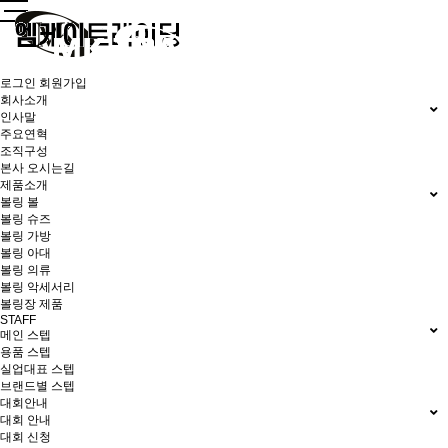
로그인
회원가입
회사소개
인사말
주요연혁
조직구성
본사 오시는길
제품소개
볼링 볼
볼링 슈즈
볼링 가방
볼링 아대
볼링 의류
볼링 악세서리
볼링장 제품
STAFF
메인 스텝
용품 스텝
실업대표 스텝
브랜드별 스텝
대회안내
대회 안내
대회 신청