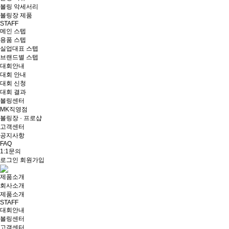
볼링 악세서리
볼링장 제품
STAFF
메인 스텝
용품 스텝
실업대표 스텝
브랜드별 스텝
대회안내
대회 안내
대회 신청
대회 결과
볼링센터
MK직영점
볼링장 · 프로샵
고객센터
공지사항
FAQ
1:1문의
로그인
회원가입
제품소개
회사소개
제품소개
STAFF
대회안내
볼링센터
고객센터