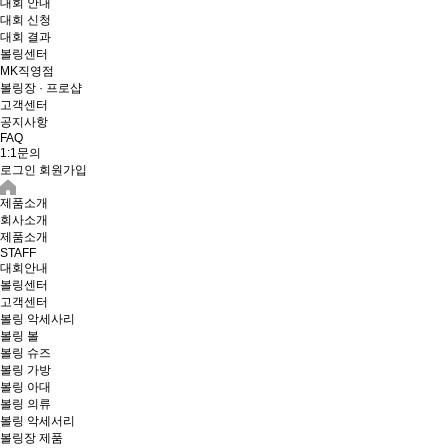
대회 안내
대회 신청
대회 결과
볼링센터
MK직영점
볼링장 · 프로샵
고객센터
공지사항
FAQ
1:1문의
로그인
회원가입
제품소개
회사소개
제품소개
STAFF
대회안내
볼링센터
고객센터
볼링 악세사리
볼링 볼
볼링 슈즈
볼링 가방
볼링 아대
볼링 의류
볼링 악세서리
볼링장 제품