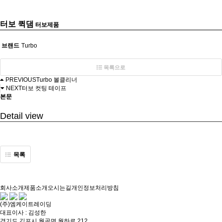
터보 퀵댐
터보제품
브랜드
Turbo
목록으로
PREVIOUS
Turbo 볼클리너
NEXT
터보 컷팅 테이프
본문
Detail view
목록
회사소개
제품소개
오시는길
개인정보처리방침
(주)엠케이트레이딩
대표이사 : 김성한
경기도 김포시 월곶면 월하로 212