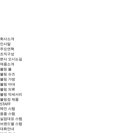
회사소개
인사말
주요연혁
조직구성
본사 오시는길
제품소개
볼링 볼
볼링 슈즈
볼링 가방
볼링 아대
볼링 의류
볼링 악세서리
볼링장 제품
STAFF
메인 스텝
용품 스텝
실업대표 스텝
브랜드별 스텝
대회안내