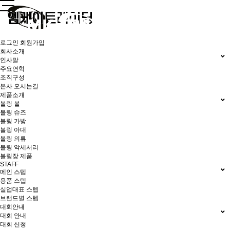
로그인
회원가입
회사소개
인사말
주요연혁
조직구성
본사 오시는길
제품소개
볼링 볼
볼링 슈즈
볼링 가방
볼링 아대
볼링 의류
볼링 악세서리
볼링장 제품
STAFF
메인 스텝
용품 스텝
실업대표 스텝
브랜드별 스텝
대회안내
대회 안내
대회 신청