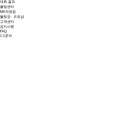
대회 결과
볼링센터
MK직영점
볼링장 · 프로샵
고객센터
공지사항
FAQ
1:1문의