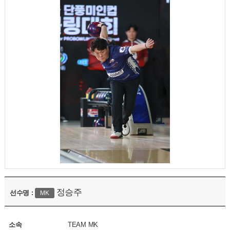
정승주
선수명 :
MK
소속
TEAM MK