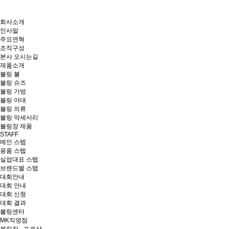
회사소개
인사말
주요연혁
조직구성
본사 오시는길
제품소개
볼링 볼
볼링 슈즈
볼링 가방
볼링 아대
볼링 의류
볼링 악세서리
볼링장 제품
STAFF
메인 스텝
용품 스텝
실업대표 스텝
브랜드별 스텝
대회안내
대회 안내
대회 신청
대회 결과
볼링센터
MK직영점