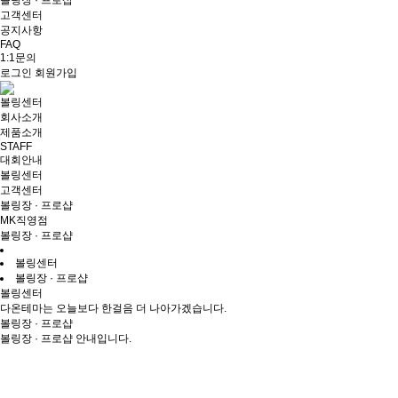
볼링장 · 프로샵
고객센터
공지사항
FAQ
1:1문의
로그인
회원가입
볼링센터
회사소개
제품소개
STAFF
대회안내
볼링센터
고객센터
볼링장 · 프로샵
MK직영점
볼링장 · 프로샵
볼링센터
볼링장 · 프로샵
볼링센터
다온테마는 오늘보다 한걸음 더 나아가겠습니다.
볼링장 · 프로샵
볼링장 · 프로샵 안내입니다.