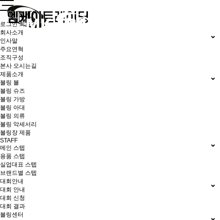
로그인
회원가입
회사소개
인사말
주요연혁
조직구성
본사 오시는길
제품소개
볼링 볼
볼링 슈즈
볼링 가방
볼링 아대
볼링 의류
볼링 악세서리
볼링장 제품
STAFF
메인 스텝
용품 스텝
실업대표 스텝
브랜드별 스텝
대회안내
대회 안내
대회 신청
대회 결과
볼링센터