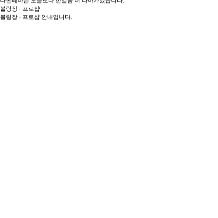
다온테마는 오늘보다 한걸음 더 나아가겠습니다.
볼링장 · 프로샵
볼링장 · 프로샵 안내입니다.