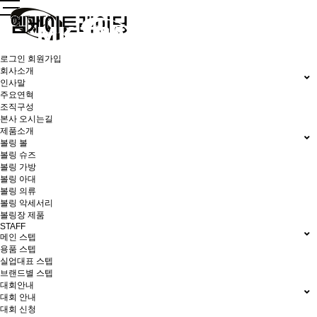
로그인
회원가입
회사소개
인사말
주요연혁
조직구성
본사 오시는길
제품소개
볼링 볼
볼링 슈즈
볼링 가방
볼링 아대
볼링 의류
볼링 악세서리
볼링장 제품
STAFF
메인 스텝
용품 스텝
실업대표 스텝
브랜드별 스텝
대회안내
대회 안내
대회 신청