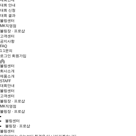
대회안내
대회 안내
대회 신청
대회 결과
볼링센터
MK직영점
볼링장 · 프로샵
고객센터
공지사항
FAQ
1:1문의
로그인
회원가입
볼링센터
회사소개
제품소개
STAFF
대회안내
볼링센터
고객센터
볼링장 · 프로샵
MK직영점
볼링장 · 프로샵
볼링센터
볼링장 · 프로샵
볼링센터