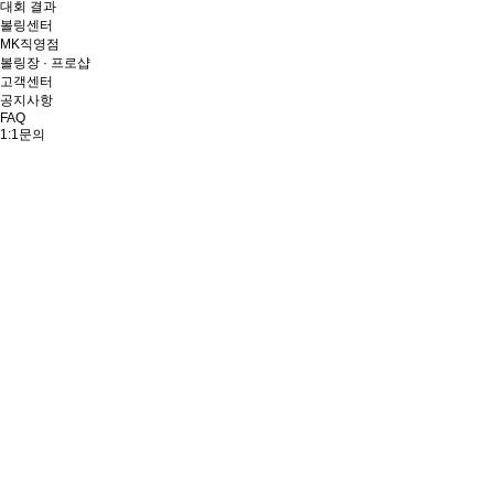
대회 결과
볼링센터
MK직영점
볼링장 · 프로샵
고객센터
공지사항
FAQ
1:1문의