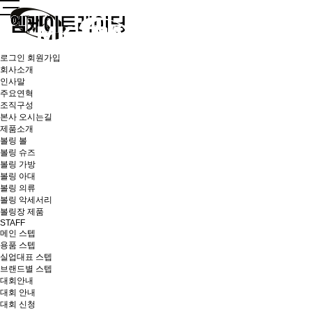
로그인
회원가입
회사소개
인사말
주요연혁
조직구성
본사 오시는길
제품소개
볼링 볼
볼링 슈즈
볼링 가방
볼링 아대
볼링 의류
볼링 악세서리
볼링장 제품
STAFF
메인 스텝
용품 스텝
실업대표 스텝
브랜드별 스텝
대회안내
대회 안내
대회 신청